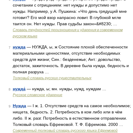
сочетании с отрицанием: нет нужды и допустимо нет
нужды. Например, у А. Пушкина: «Что день грядущий мне
готовит? Его мой взор напрасно ловит. В глубокой мгле
таится он. Нет нужды. Прав судьбы закон»&#8230; …
Словарь трудностей произношения и ударения в современном
русском языке
нужда
— НУЖДА, ы, ж Состояние плохой обеспеченности
7
материальными ценностями, отсутствие необходимых
средств для жизни; Син.: безденежье; Ант.: довольство,
достаток, зажиточность. В деревне была нужда, бедность и
полная разруха …
Толковый словарь русских существительных
нужда́
— нужда, ы; мн. нужды, нужд, нуждам …
8
Русское словесное ударение
Нужда
— I ж. 1. Отсутствие средств на самое необхолимое;
9
нищета, бедность. 2. Потребность в ком либо или в чём
либо. II ж. разг. Потребность в естественном отправлении.
Толковый словарь Ефремовой. Т. Ф. Ефремова. 2000 …
Современный толковый словарь русского языка Ефремовой