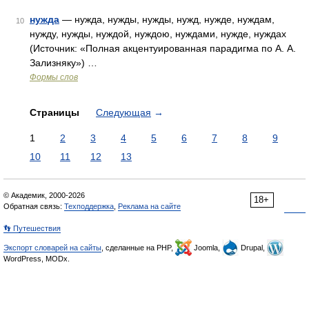
нужда
— нужда, нужды, нужды, нужд, нужде, нуждам,
10
нужду, нужды, нуждой, нуждою, нуждами, нужде, нуждах
(Источник: «Полная акцентуированная парадигма по А. А.
Зализняку») …
Формы слов
Страницы
Следующая
→
1
2
3
4
5
6
7
8
9
10
11
12
13
© Академик, 2000-2026
18+
Обратная связь:
Техподдержка
,
Реклама на сайте
👣 Путешествия
Экспорт словарей на сайты
, сделанные на PHP,
Joomla,
Drupal,
WordPress, MODx.