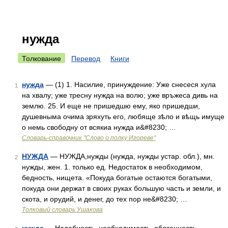
нужда
Толкование
Перевод
Книги
нужда
— (1) 1. Насилие, принуждение: Уже снесеся хула
1
на хвалу; уже тресну нужда на волю; уже връжеса дивь на
землю. 25. И еще не пришедшю ему, яко пришедши,
душевныма очима зряхуть его, любяще зѣло и вѣщь имуще
о немь свободну от всякиа нужда и&#8230; …
Словарь-справочник "Слово о полку Игореве"
НУЖДА
— НУЖДА,нужды (нужда, нужды устар. обл.), мн.
2
нужды, жен. 1. только ед. Недостаток в необходимом,
бедность, нищета. «Покуда богатые остаются богатыми,
покуда они держат в своих руках большую часть и земли, и
скота, и орудий, и денег, до тех пор не&#8230; …
Толковый словарь Ушакова