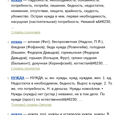
нужда
— Надобность, необходимость, обязанность,
3
потребность, потреба; лишение, бедность, недостаток,
неимение, отсутствие, нищета, крайность, скудость,
убожество. Острая нужда в чем, первая необходимость,
насущная (настоятельная) потребность. Никакой в&#8230;
…
Словарь синонимов
нужда
— алчная (Фет); беспросветная (Надсон, П.Я.);
4
бледная (Фофанов); беда нужда (Розенгейм); голодная
(Башкин, Федоров Давыдов); горемычная (Федоров
Давыдов); горькая (Кольцов, Фруг); грязно скудная
(Бальмонт); докучная (Коринфский); когтистая&#8230; …
Словарь эпитетов
НУЖДА
— НУЖДА, ы, мн. нужды, нужд, нуждам, жен. 1. ед.
5
Недостаток в необходимом, бедность. Вырос в нужде. 2. То
же, что потребность. Н. в деньгах. Нужды новосёлов. •
Нужды (нужды) нет (устар.) неважно, не в том дело. По
нужде (прост.) по естественной&#8230; …
Толковый словарь Ожегова
нужда
— нужда, род. нужды и устарелое нужда, нужды. В
6